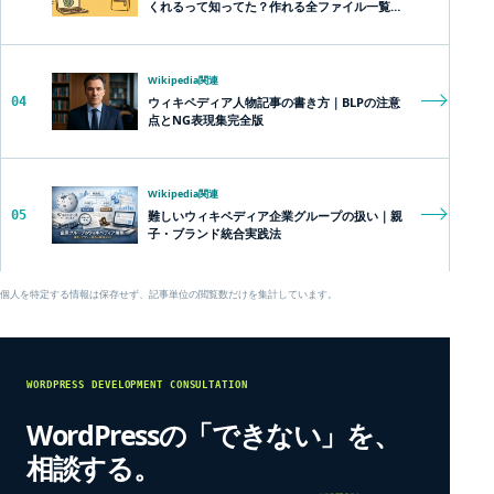
くれるって知ってた？作れる全ファイル一覧＆
超便利な裏技まとめ
Wikipedia関連
04
ウィキペディア人物記事の書き方｜BLPの注意
点とNG表現集完全版
Wikipedia関連
05
難しいウィキペディア企業グループの扱い｜親
子・ブランド統合実践法
個人を特定する情報は保存せず、記事単位の閲覧数だけを集計しています。
WORDPRESS DEVELOPMENT CONSULTATION
WordPressの「できない」を、
相談する。