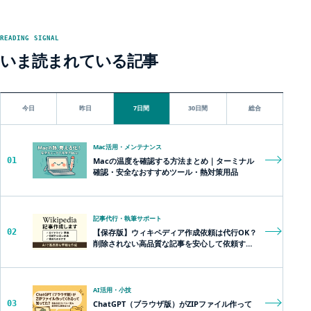
READING SIGNAL
いま読まれている記事
今日
昨日
7日間
30日間
総合
Mac活用・メンテナンス
01
Macの温度を確認する方法まとめ｜ターミナル
確認・安全なおすすめツール・熱対策用品
記事代行・執筆サポート
02
【保存版】ウィキペディア作成依頼は代行OK？
削除されない高品質な記事を安心して依頼する
方法とは？
AI活用・小技
03
ChatGPT（ブラウザ版）がZIPファイル作って