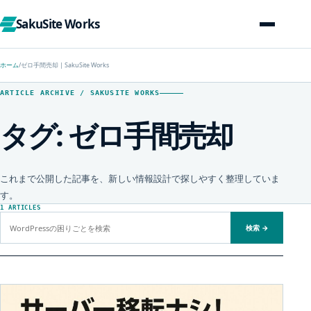
SakuSite Works
ホーム
/
ゼロ手間売却 | SakuSite Works
ARTICLE ARCHIVE / SAKUSITE WORKS
タグ:
ゼロ手間売却
これまで公開した記事を、新しい情報設計で探しやすく整理していま
す。
1 ARTICLES
サイト内を検索
検索
→