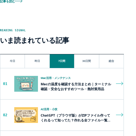
記事を読む
READING SIGNAL
いま読まれている記事
今日
昨日
7日間
30日間
総合
Mac活用・メンテナンス
01
Macの温度を確認する方法まとめ｜ターミナル
確認・安全なおすすめツール・熱対策用品
AI活用・小技
02
ChatGPT（ブラウザ版）がZIPファイル作って
くれるって知ってた？作れる全ファイル一覧＆
超便利な裏技まとめ