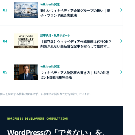
Wikipedia関連
03
難しいウィキペディア企業グループの扱い｜親
子・ブランド統合実践法
記事代行・執筆サポート
04
【保存版】ウィキペディア作成依頼は代行OK？
削除されない高品質な記事を安心して依頼する
方法とは？
Wikipedia関連
05
ウィキペディア人物記事の書き方｜BLPの注意
点とNG表現集完全版
個人を特定する情報は保存せず、記事単位の閲覧数だけを集計しています。
WORDPRESS DEVELOPMENT CONSULTATION
WordPressの「できない」を、