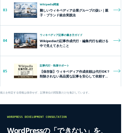
Wikipedia関連
03
難しいウィキペディア企業グループの扱い｜親
子・ブランド統合実践法
ウィキペディア記事の書き方ガイド
04
Wikipediaの記事作成代行・編集代行を続ける
中で見えてきたこと
記事代行・執筆サポート
05
【保存版】ウィキペディア作成依頼は代行OK？
削除されない高品質な記事を安心して依頼する
方法とは？
個人を特定する情報は保存せず、記事単位の閲覧数だけを集計しています。
WORDPRESS DEVELOPMENT CONSULTATION
WordPressの「できない」を、