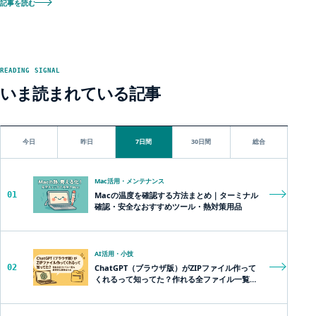
記事を読む
READING SIGNAL
いま読まれている記事
今日
昨日
7日間
30日間
総合
Mac活用・メンテナンス
01
Macの温度を確認する方法まとめ｜ターミナル
確認・安全なおすすめツール・熱対策用品
AI活用・小技
02
ChatGPT（ブラウザ版）がZIPファイル作って
くれるって知ってた？作れる全ファイル一覧＆
超便利な裏技まとめ