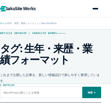
SakuSite Works
ホーム
/
生年・来歴・業績フォーマット | SakuSite Works
ARTICLE ARCHIVE / SAKUSITE WORKS
タグ:
生年・来歴・業
績フォーマット
これまで公開した記事を、新しい情報設計で探しやすく整理していま
す。
1 ARTICLES
サイト内を検索
検索
→