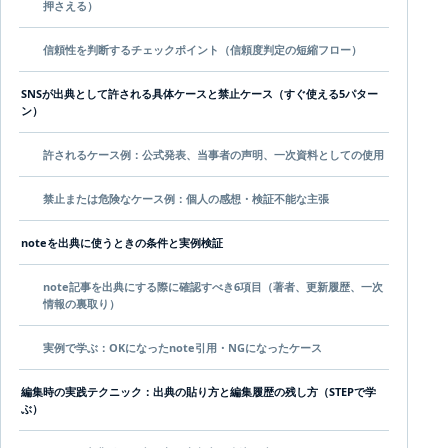
押さえる）
信頼性を判断するチェックポイント（信頼度判定の短縮フロー）
SNSが出典として許される具体ケースと禁止ケース（すぐ使える5パター
ン）
許されるケース例：公式発表、当事者の声明、一次資料としての使用
禁止または危険なケース例：個人の感想・検証不能な主張
noteを出典に使うときの条件と実例検証
note記事を出典にする際に確認すべき6項目（著者、更新履歴、一次
情報の裏取り）
実例で学ぶ：OKになったnote引用・NGになったケース
編集時の実践テクニック：出典の貼り方と編集履歴の残し方（STEPで学
ぶ）