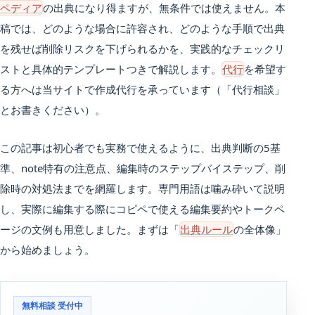
ペディア
の出典になり得ますが、無条件では使えません。本
稿では、どのような場合に許容され、どのような手順で出典
を残せば削除リスクを下げられるかを、実践的なチェックリ
ストと具体的テンプレートつきで解説します。
代行
を希望す
る方へは当サイトで作成代行を承っています（「代行相談」
とお書きください）。
この記事は初心者でも実務で使えるように、出典判断の5基
準、note特有の注意点、編集時のステップバイステップ、削
除時の対処法までを網羅します。専門用語は噛み砕いて説明
し、実際に編集する際にコピペで使える編集要約やトークペ
ージの文例も用意しました。まずは「
出典ルール
の全体像」
から始めましょう。
無料相談 受付中