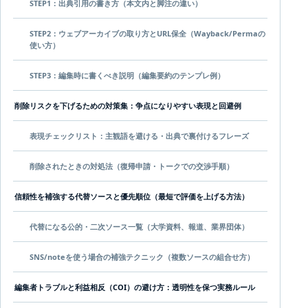
STEP1：出典引用の書き方（本文内と脚注の違い）
STEP2：ウェブアーカイブの取り方とURL保全（Wayback/Permaの
使い方）
STEP3：編集時に書くべき説明（編集要約のテンプレ例）
削除リスクを下げるための対策集：争点になりやすい表現と回避例
表現チェックリスト：主観語を避ける・出典で裏付けるフレーズ
削除されたときの対処法（復帰申請・トークでの交渉手順）
信頼性を補強する代替ソースと優先順位（最短で評価を上げる方法）
代替になる公的・二次ソース一覧（大学資料、報道、業界団体）
SNS/noteを使う場合の補強テクニック（複数ソースの組合せ方）
編集者トラブルと利益相反（COI）の避け方：透明性を保つ実務ルール