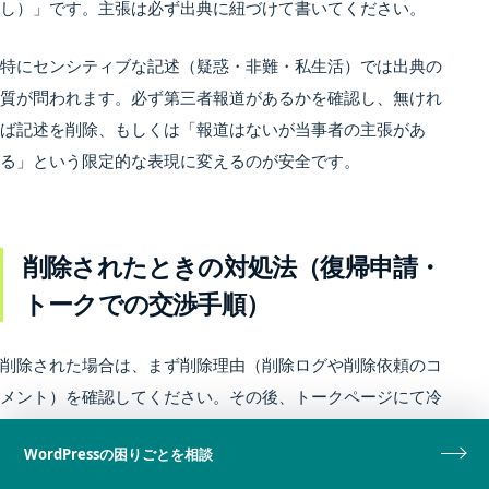
し）」です。主張は必ず出典に紐づけて書いてください。
特にセンシティブな記述（疑惑・非難・私生活）では出典の
質が問われます。必ず第三者報道があるかを確認し、無けれ
ば記述を削除、もしくは「報道はないが当事者の主張があ
る」という限定的な表現に変えるのが安全です。
削除されたときの対処法（復帰申請・
トークでの交渉手順）
削除された場合は、まず削除理由（削除ログや削除依頼のコ
メント）を確認してください。その後、トークページにて冷
静に出典の位置づけと検証手順を説明し、必要なら第三者ソ
WordPressの困りごとを相談
ースを追加して復帰申請を行います。エビデンスを整理して