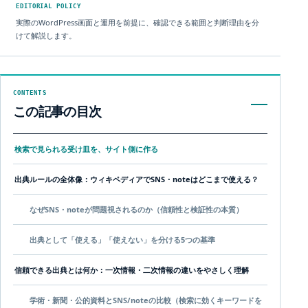
EDITORIAL POLICY
実際のWordPress画面と運用を前提に、確認できる範囲と判断理由を分
けて解説します。
CONTENTS
この記事の目次
検索で見られる受け皿を、サイト側に作る
出典ルールの全体像：ウィキペディアでSNS・noteはどこまで使える？
なぜSNS・noteが問題視されるのか（信頼性と検証性の本質）
出典として「使える」「使えない」を分ける5つの基準
信頼できる出典とは何か：一次情報・二次情報の違いをやさしく理解
学術・新聞・公的資料とSNS/noteの比較（検索に効くキーワードを