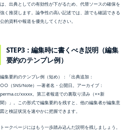
は、出典としての有効性が下がるため、代替ソースの確保を
強く推奨します。論争性の高い記述では、誰でも確認できる
公的資料や報道を優先してください。
STEP3：編集時に書くべき説明（編集
要約のテンプレ例）
編集要約のテンプレ例（短め）：「出典追加：
○○（SNS/Note）—著者名・公開日。アーカイブ：
perma.cc/xxxxx。第三者報道での裏取り済み（××新
聞）」。この形式で編集要約を残すと、他の編集者が編集意
図と検証状況を速やかに把握できます。
トークページにはもう一歩踏み込んだ説明を残しましょう。