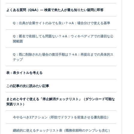
よくある質問（Q&A）— 検索で来た人が最も知りたい疑問に即答
Q：出典が企業サイトのみでも良い？→A：場合分けで使える基準
Q：匿名で依頼しても問題ない？→A：ウィキペディアでの適切な公
開範囲
Q：既に削除された場合の復活手順は？→A：再提出までの具体的ス
テップ
表：表タイトルを考える
この記事の次に読みたい記事
まとめと今すぐ使える「停止解消チェックリスト」（ダウンロード可能な
実践リスト）
今やるべき3アクション（即効でドラフトを前進させる優先順位）
継続的に使えるチェックリスト表（職務依頼時のテンプレも含む）