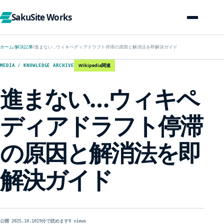
SakuSite Works
ホーム
/
解決記事
/
進まない…ウィキペディアドラフト停滞の原因と解消法を即解決ガイド
Wikipedia関連
MEDIA / KNOWLEDGE ARCHIVE
進まない…ウィキペ
ディアドラフト停滞
の原因と解消法を即
解決ガイド
公開 2025.10.10
19分で読めます
0 views