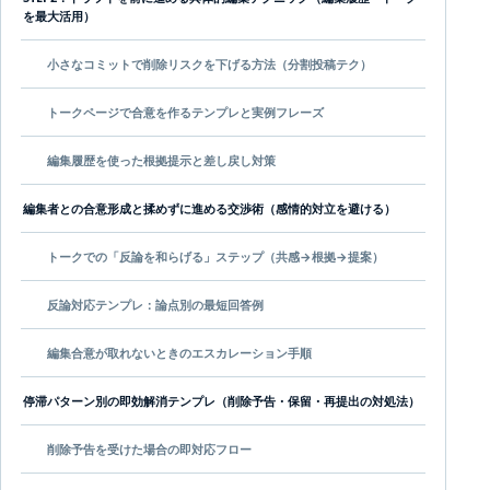
を最大活用）
小さなコミットで削除リスクを下げる方法（分割投稿テク）
トークページで合意を作るテンプレと実例フレーズ
編集履歴を使った根拠提示と差し戻し対策
編集者との合意形成と揉めずに進める交渉術（感情的対立を避ける）
トークでの「反論を和らげる」ステップ（共感→根拠→提案）
反論対応テンプレ：論点別の最短回答例
編集合意が取れないときのエスカレーション手順
停滞パターン別の即効解消テンプレ（削除予告・保留・再提出の対処法）
削除予告を受けた場合の即対応フロー