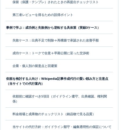
保留（保護・テンプレ）されたときの再提出チェックリスト
第三者レビューを得るための説得ポイント
事例で学ぶ：成功例と失敗例から逆転する具体策（実録3ケース）
失敗ケース：出典不足で削除→再構築で承認された改善手順
成功ケース：トークで合意→早期公開に至った交渉術
企業・個人別の留意点と回避策
依頼を検討する人向け：Wikipedia記事作成代行の賢い頼み方と注意点
（当サイトでの代行案内）
依頼前に確認すべき5項目（ガイドライン遵守、出典確認、権利関
係）
料金相場と成果物のチェックリスト（納品物で見る品質）
当サイトの代行方針：ガイドライン順守・編集透明性の保証について