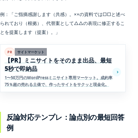
例：「ご指摘感謝します（共感）。××の資料では□□と述べ
られており（根拠）、代替案として△△の表現に修正するこ
とを提案します（提案）。」
PR
サイトマーケット
【PR】ミニサイトをそのまま出品、最短
5秒で即納品
1〜50万円のWordPressミニサイト専用マーケット。成約率
75％超の売れる土俵で、作ったサイトをサクッと現金化。
反論対応テンプレ：論点別の最短回答
例