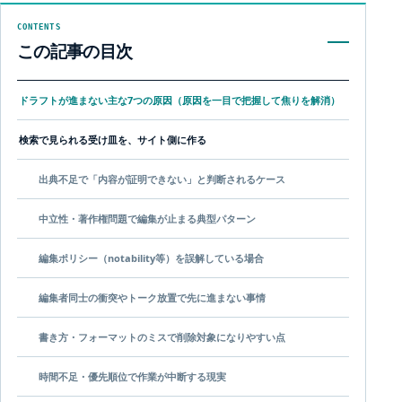
CONTENTS
この記事の目次
ドラフトが進まない主な7つの原因（原因を一目で把握して焦りを解消）
検索で見られる受け皿を、サイト側に作る
出典不足で「内容が証明できない」と判断されるケース
中立性・著作権問題で編集が止まる典型パターン
編集ポリシー（notability等）を誤解している場合
編集者同士の衝突やトーク放置で先に進まない事情
書き方・フォーマットのミスで削除対象になりやすい点
時間不足・優先順位で作業が中断する現実