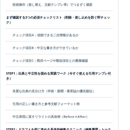
技術操作（差し替え、文献テンプレ等）でつまずく場面
まず確認する3つの必須チェックリスト（削除・差し止めを防ぐ即チェッ
ク）
チェック項目A：信頼できる二次情報があるか
チェック項目B：中立な書き方ができているか
チェック項目C：既存ページや類似項目との重複確認
STEP1：出典と中立性を固める実践ワーク（今すぐ使える引用テンプレ付
き）
良質な出典の見分け方（学術・新聞・業界誌の優先順位）
引用の正しい書き方と参考文献フォーマット例
中立表現に直すリライトの具体例（Before→After）
STEP2：ドラフトを前に進める具体的編集テクニック（編集履歴・トーク