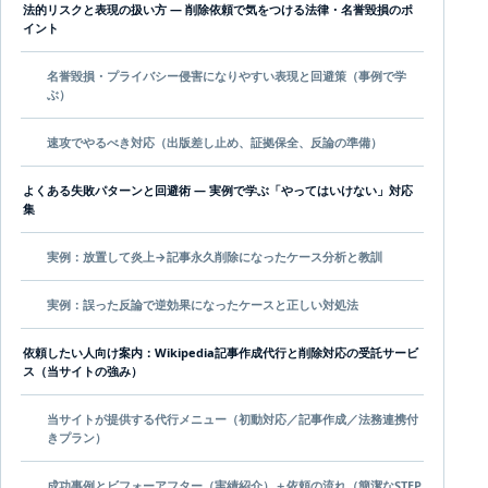
法的リスクと表現の扱い方 — 削除依頼で気をつける法律・名誉毀損のポ
イント
名誉毀損・プライバシー侵害になりやすい表現と回避策（事例で学
ぶ）
速攻でやるべき対応（出版差し止め、証拠保全、反論の準備）
よくある失敗パターンと回避術 — 実例で学ぶ「やってはいけない」対応
集
実例：放置して炎上→記事永久削除になったケース分析と教訓
実例：誤った反論で逆効果になったケースと正しい対処法
依頼したい人向け案内：Wikipedia記事作成代行と削除対応の受託サービ
ス（当サイトの強み）
当サイトが提供する代行メニュー（初動対応／記事作成／法務連携付
きプラン）
成功事例とビフォーアフター（実績紹介）＋依頼の流れ（簡潔なSTEP