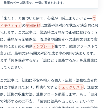
量産のベース環境を、一気に整えられます。
「来た！」と気づいた瞬間、心臓が一瞬止まりかける──
ウ
ィキペディア
の
削除依頼
は放置や誤対応で状況が決定的に悪
化します。この記事は、緊急時に冷静かつ正確に動けるよう
に、受領から証拠保全、管理者や編集者への連絡文例まで実
務的にまとめた初動
テンプレート
集です。結論ファーストで
言えば、最初の24時間の対応で成功率の9割が決まります。
まず「何を保存するか」「誰にどう連絡するか」を最優先に
してください。
この記事は、初動に不安を抱える個人・広報・法務担当者向
けに作成されており、即実行できる
チェックリスト
、送信文
例、証拠の収集方法、連携フローを網羅します。もし「自分
で対応するのは不安」「確実に結果を出したい」という方
は、当サイトでのウィキペディア記事作成代行および削除対