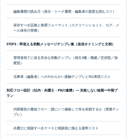
編集履歴の読み方（差分・トーク履歴・編集者の意図を読むコツ）
保存すべき証拠と推奨フォーマット（スクリーンショット、ログ、メ
ール保存の実務）
STEP3：即使える初動メッセージテンプレ集（送信タイミングと文例）
管理者宛てに送る安全な初動テンプレ（例文3種：穏健／交渉型／強
硬型）
当事者（編集者）へのやわらかい接触テンプレとNG表現リスト
対応フロー設計（社内・弁護士・PRの連携）— 失敗しない短期〜中期プ
ラン
内部報告の最短フロー：誰にいつ連絡して何を依頼するか（実務テン
プレ）
弁護士に相談すべきケースと相談前に揃える資料リスト