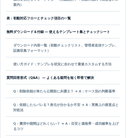
案内）
表：初動対応フローとチェック項目の一覧
無料ダウンロード＆付録 — 使えるテンプレート集とチェックシート
ダウンロード内容一覧（初動チェックリスト、管理者送信テンプレ、
証拠収集フォーマット）
使い方ガイド：テンプレを状況に合わせて最速カスタムする方法
質問回答形式（Q&A） — よくある疑問を短く即答で解決
Q：削除依頼が来たら公開前に弁護士？ → A：ケース別の判断基準
Q：依頼したらバレる？身元が分かるか不安 → A：実務上の留意点と
対処法
Q：費用や期間はどれくらい？ → A：目安と価格帯・成功確率を上げ
るコツ