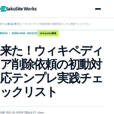
SakuSite Works
ホーム
/
解決記事
/
来た！ウィキペディア削除依頼の初動対応テンプレ実践チェックリスト
Wikipedia関連
MEDIA / KNOWLEDGE ARCHIVE
来た！ウィキペディ
ア削除依頼の初動対
応テンプレ実践チェ
ックリスト
公開 2025.10.10
19分で読めます
1 views