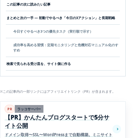
この記事の次に読みたい記事
まとめと次の一手 — 初動でやるべき「今日の3アクション」と長期戦略
今日すぐやるべき3つの優先タスク（実行順で示す）
成功率を高める習慣：定期モニタリングと危機対応マニュアル化のす
すめ
検索で見られる受け皿を、サイト側に作る
※この記事内の一部リンクにはアフィリエイトリンク（PR）が含まれます。
PR
ラッコサーバー
【PR】かんたんブログスタートで5分サ
イト公開
ドメイン取得〜SSL〜WordPressまで自動構築。ミニサイト