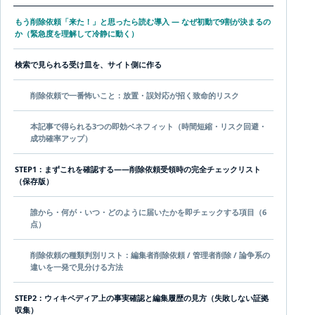
もう削除依頼「来た！」と思ったら読む導入 — なぜ初動で9割が決まるの
か（緊急度を理解して冷静に動く）
検索で見られる受け皿を、サイト側に作る
削除依頼で一番怖いこと：放置・誤対応が招く致命的リスク
本記事で得られる3つの即効ベネフィット（時間短縮・リスク回避・
成功確率アップ）
STEP1：まずこれを確認する——削除依頼受領時の完全チェックリスト
（保存版）
誰から・何が・いつ・どのように届いたかを即チェックする項目（6
点）
削除依頼の種類判別リスト：編集者削除依頼 / 管理者削除 / 論争系の
違いを一発で見分ける方法
STEP2：ウィキペディア上の事実確認と編集履歴の見方（失敗しない証拠
収集）