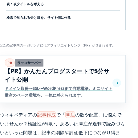
表：表タイトルを考える
検索で見られる受け皿を、サイト側に作る
※この記事内の一部リンクにはアフィリエイトリンク（PR）が含まれます。
PR
ラッコサーバー
【PR】かんたんブログスタートで5分サ
イト公開
ドメイン取得〜SSL〜WordPressまで自動構築。ミニサイト
量産のベース環境を、一気に整えられます。
ウィキペディアの
記事作成
で「
脚注
の数や配置」に悩んで
いませんか？検証性が弱い、あるいは脚注が過剰で読みづら
いといった問題は、記事の削除や評価低下につながり得ま