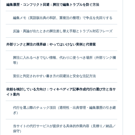
編集履歴・コンフリクト回避：脚注で編集トラブルを防ぐ方法
編集メモ（英語版出典の和訳、重複注の整理）で争点を先回りする
反論・異論が出たときの脚注差し替え手順とトラブル対応フレーズ
外部リンクと脚注の境界線：やってはいけない実例と代替案
脚注に入れるべきでない情報、代わりに使うべき場所（外部リンク欄
等）
宣伝と判定されやすい書き方の回避法と安全な注記方法
依頼を検討している方向け：ウィキペディア記事作成代行の選び方と当サ
イト案内
代行を選ぶ際のチェック項目（透明性・出典管理・編集履歴の引き継
ぎ）
当サイトの代行サービスが提供する具体的作業内容（見積り／納品／
保守）