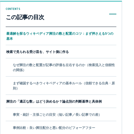
CONTENTS
この記事の目次
最適解を探るウィキペディア脚注の数と配置のコツ：まず押さえる5つの
基本
検索で見られる受け皿を、サイト側に作る
なぜ脚注の数と配置が記事の評価を左右するのか（検索流入と信頼性
の関係）
まず確認するべきウィキペディアの基本ルール（信頼できる出典・原
則）
脚注の「適正な数」はどう決めるか？論点別の判断基準と具体例
事実・統計・主張ごとの目安（短い記事／長い記事での差）
事例比較：良い脚注配分と悪い配分のビフォーアフター