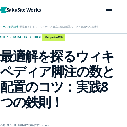
SakuSite Works
ホーム
/
解決記事
/
最適解を探るウィキペディア脚注の数と配置のコツ：実践8つの鉄則！
Wikipedia関連
MEDIA / KNOWLEDGE ARCHIVE
最適解を探るウィキ
ペディア脚注の数と
配置のコツ：実践8
つの鉄則！
公開 2025.10.10
16分で読めます
0 views