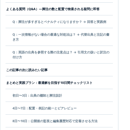
よくある質問（Q&A）—脚注の数と配置で検索される疑問に即答
Q：脚注が多すぎるとペナルティになりますか？ → 回答と実践例
Q：一次情報がない場合の最適な対処法は？ → 代替出典と注記の書
き方
Q：英語の出典を参照する際の注意点は？ → 引用文の扱いと訳注の
付け方
この記事の次に読みたい記事
まとめと実践プラン：最適解を目指す10日間チェックリスト
初日〜3日：出典の棚卸と脚注設計
4日〜7日：配置・表記の統一とピアレビュー
8日〜10日：公開後の監視と編集履歴対応で定着させる方法