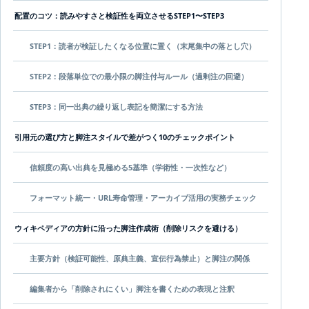
配置のコツ：読みやすさと検証性を両立させるSTEP1〜STEP3
STEP1：読者が検証したくなる位置に置く（末尾集中の落とし穴）
STEP2：段落単位での最小限の脚注付与ルール（過剰注の回避）
STEP3：同一出典の繰り返し表記を簡潔にする方法
引用元の選び方と脚注スタイルで差がつく10のチェックポイント
信頼度の高い出典を見極める5基準（学術性・一次性など）
フォーマット統一・URL寿命管理・アーカイブ活用の実務チェック
ウィキペディアの方針に沿った脚注作成術（削除リスクを避ける）
主要方針（検証可能性、原典主義、宣伝行為禁止）と脚注の関係
編集者から「削除されにくい」脚注を書くための表現と注釈