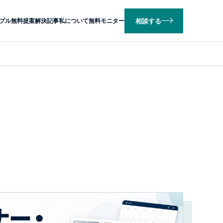
相談する
プル
無料提案
解決記事
私について
無料モニター