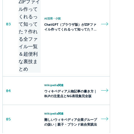
AI活用・小技
03
ChatGPT（ブラウザ版）がZIPファ
イル作ってくれるって知ってた？作
れる全ファイル一覧＆超便利な裏技
まとめ
Wikipedia関連
04
ウィキペディア人物記事の書き方｜
BLPの注意点とNG表現集完全版
Wikipedia関連
05
難しいウィキペディア企業グループ
の扱い｜親子・ブランド統合実践法