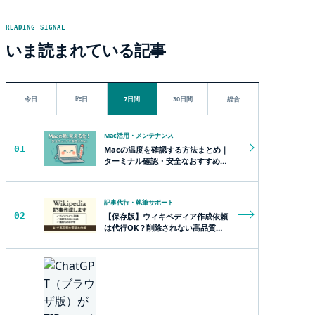
READING SIGNAL
いま読まれている記事
今日
昨日
7日間
30日間
総合
Mac活用・メンテナンス
01
Macの温度を確認する方法まとめ｜
ターミナル確認・安全なおすすめツ
ール・熱対策用品
記事代行・執筆サポート
02
【保存版】ウィキペディア作成依頼
は代行OK？削除されない高品質な
記事を安心して依頼する方法とは？