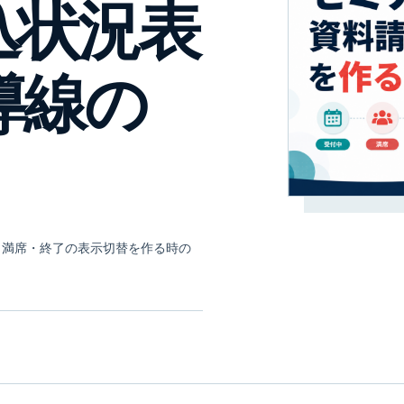
込状況表
導線の
中・満席・終了の表示切替を作る時の