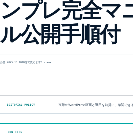
ンプレ完全マ
ル公開手順付
公開 2025.10.10
18分で読めます
0 views
実際のWordPress画面と運用を前提に、確認
EDITORIAL POLICY
CONTENTS