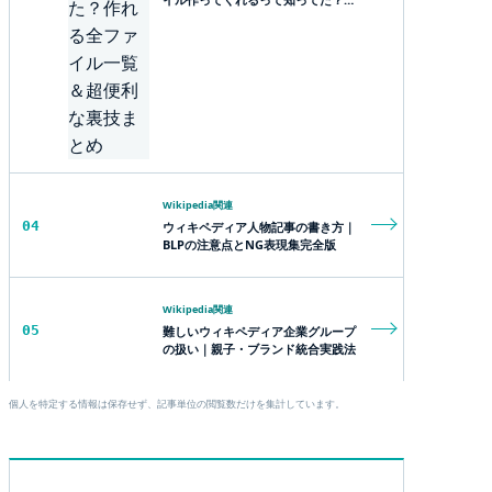
れる全ファイル一覧＆超便利な裏技
まとめ
Wikipedia関連
04
ウィキペディア人物記事の書き方｜
BLPの注意点とNG表現集完全版
Wikipedia関連
05
難しいウィキペディア企業グループ
の扱い｜親子・ブランド統合実践法
個人を特定する情報は保存せず、記事単位の閲覧数だけを集計しています。