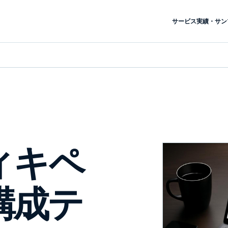
サービス
実績・サン
ィキペ
構成テ