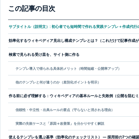
この記事の目次
サブタイトル（説明文）: 初心者でも短時間で作れる実践テンプレ＋作成代行
効率化するウィキペディア見出し構成テンプレとは？（これだけで記事作成が
検索で見られる受け皿を、サイト側に作る
テンプレ導入で得られる具体的メリット（時間短縮・公開率アップ）
他のテンプレと何が違うのか（差別化ポイントを明示）
作る前に必ず理解する：ウィキペディアの基本ルールと失敗例（公開を阻むミ
信頼性・中立性・出典ルールの要点（守らないと消される理由）
実際の失敗ケースと「原因→改善策」を分かりやすく解説
使えるテンプレを選ぶ基準（効率化のチェックリスト） — 採用前の7つの確