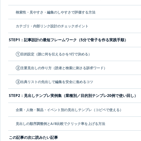
検索性・見やすさ・編集のしやすさで評価する方法
カテゴリ・内部リンク設計のチェックポイント
STEP1：記事設計の最短フレームワーク（5分で骨子を作る実践手順）
①目的設定（誰に何を伝えるかを1行で決める）
②主要見出しの作り方（読者と検索に刺さる訴求ワード）
③出典リストの先出しで編集を安全に進めるコツ
STEP2：見出しテンプレ実例集（業種別／目的別テンプレ20例で使い回し）
企業・人物・製品・イベント別の見出しテンプレ（コピペで使える）
見出しの順序調整例とA/B比較でクリック率を上げる方法
この記事の次に読みたい記事