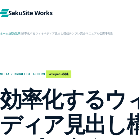
SakuSite Works
ホーム
/
解決記事
/
効率化するウィキペディア見出し構成テンプレ完全マニュアル公開手順付
Wikipedia関連
MEDIA / KNOWLEDGE ARCHIVE
効率化するウ
ディア見出し