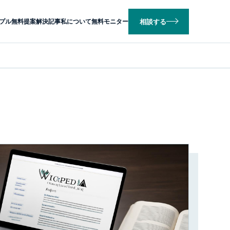
相談する
プル
無料提案
解決記事
私について
無料モニター