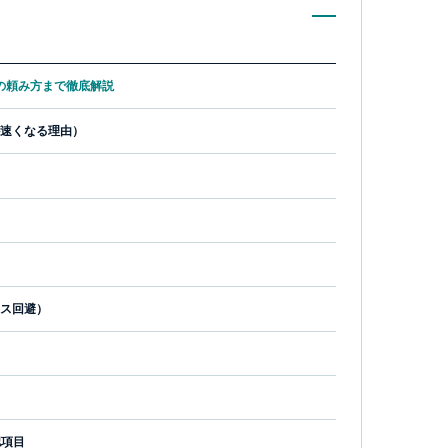
の頼み方まで徹底解説
速くなる理由）
ス回避）
認項目