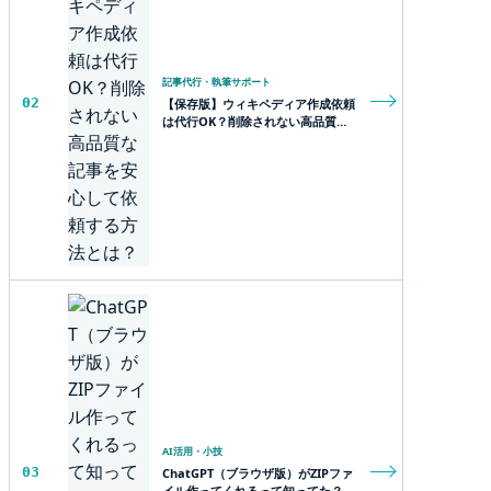
記事代行・執筆サポート
02
【保存版】ウィキペディア作成依頼
は代行OK？削除されない高品質な
記事を安心して依頼する方法とは？
AI活用・小技
03
ChatGPT（ブラウザ版）がZIPファ
イル作ってくれるって知ってた？作