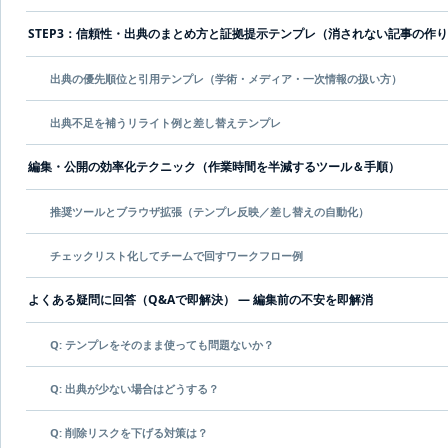
STEP3：信頼性・出典のまとめ方と証拠提示テンプレ（消されない記事の作
出典の優先順位と引用テンプレ（学術・メディア・一次情報の扱い方）
出典不足を補うリライト例と差し替えテンプレ
編集・公開の効率化テクニック（作業時間を半減するツール＆手順）
推奨ツールとブラウザ拡張（テンプレ反映／差し替えの自動化）
チェックリスト化してチームで回すワークフロー例
よくある疑問に回答（Q&Aで即解決） — 編集前の不安を即解消
Q: テンプレをそのまま使っても問題ないか？
Q: 出典が少ない場合はどうする？
Q: 削除リスクを下げる対策は？