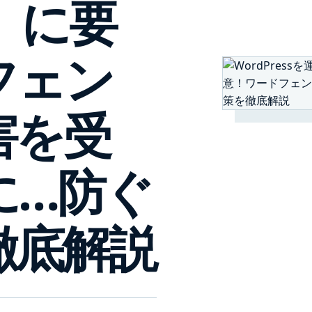
」に要
フェン
害を受
に…防ぐ
徹底解説