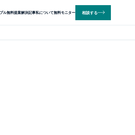
相談する
プル
無料提案
解決記事
私について
無料モニター