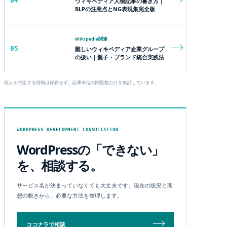
04
ウィキペディア人物記事の書き方｜
BLPの注意点とNG表現集完全版
Wikipedia関連
05
難しいウィキペディア企業グループ
の扱い｜親子・ブランド統合実践法
個人を特定する情報は保存せず、記事単位の閲覧数だけを集計しています。
WORDPRESS DEVELOPMENT CONSULTATION
WordPressの「できない」
を、相談する。
サービス名が決まっていなくても大丈夫です。現在の状況と理
想の動きから、必要な方法を整理します。
ココナラで相談