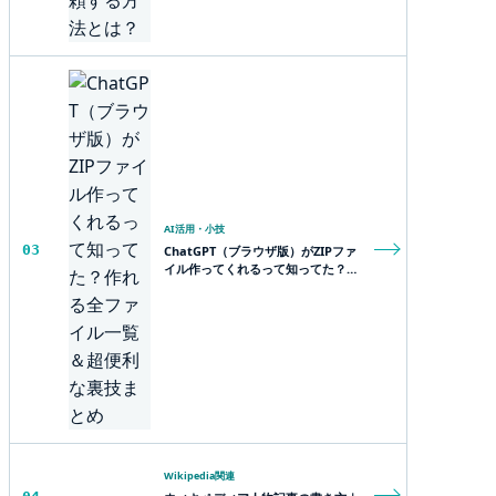
AI活用・小技
03
ChatGPT（ブラウザ版）がZIPファ
イル作ってくれるって知ってた？作
れる全ファイル一覧＆超便利な裏技
まとめ
Wikipedia関連