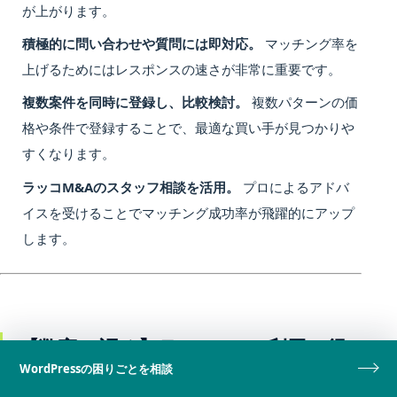
が上がります。
積極的に問い合わせや質問には即対応。
マッチング率を
上げるためにはレスポンスの速さが非常に重要です。
複数案件を同時に登録し、比較検討。
複数パターンの価
格や条件で登録することで、最適な買い手が見つかりや
すくなります。
ラッコM&Aのスタッフ相談を活用。
プロによるアドバ
イスを受けることでマッチング成功率が飛躍的にアップ
します。
【数字で語る】ラッコM&A利用で得
WordPressの困りごとを相談
られた売却成功率と市場動向のリアル