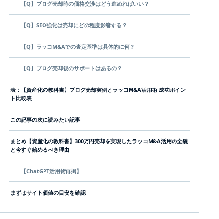
【Q】ブログ売却時の価格交渉はどう進めればいい？
【Q】SEO強化は売却にどの程度影響する？
【Q】ラッコM&Aでの査定基準は具体的に何？
【Q】ブログ売却後のサポートはあるの？
表：【資産化の教科書】ブログ売却実例とラッコM&A活用術 成功ポイン
ト比較表
この記事の次に読みたい記事
まとめ【資産化の教科書】300万円売却を実現したラッコM&A活用の全貌
と今すぐ始めるべき理由
【ChatGPT活用術再掲】
まずはサイト価値の目安を確認