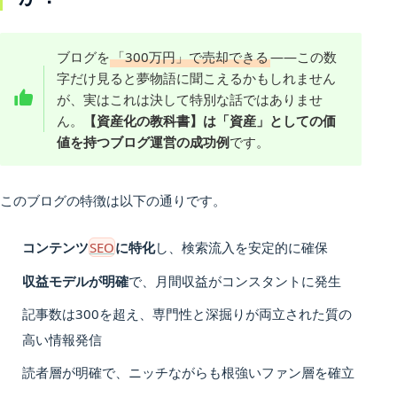
ブログを
「300万円」で売却できる
――この数
字だけ見ると夢物語に聞こえるかもしれません
が、実はこれは決して特別な話ではありませ
ん。
【資産化の教科書】は「資産」としての価
値を持つブログ運営の成功例
です。
このブログの特徴は以下の通りです。
コンテンツ
SEO
に特化
し、検索流入を安定的に確保
収益モデルが明確
で、月間収益がコンスタントに発生
記事数は300を超え、専門性と深掘りが両立された質の
高い情報発信
読者層が明確で、ニッチながらも根強いファン層を確立