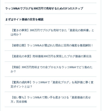
ラッコM&Aでブログを300万円で売却するための3つのステップ
まずはサイト価値の目安を確認
【驚きの事実】300万円でブログを売却できた「資産化の教科書」と
は何か？
【秘密公開】ラッコM&Aが選ばれた理由と活用の極意を徹底解剖！
【資産化の本質】売却価格300万円を実現したブログ価値の算出法
【実録】300万円売却までの全プロセスをラッコM&Aでどう進めた
か？
【驚異の成約率】ラッコM&Aで「資産化ブログ」を高評価に導く査
定ポイントとは？
【狙い撃ち】ラッコM&Aで買い手を惹きつける「資産価値の見せ
方」完全攻略