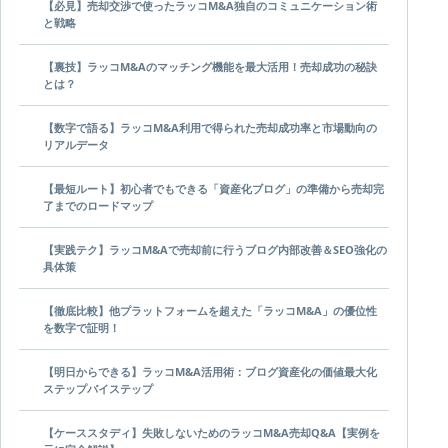
【必見】売却交渉で使ったラッコM&A独自のコミュニケーション術
と戦略
【裏技】ラッコM&Aのマッチング機能を最大活用！売却成功の秘訣
とは？
【数字で語る】ラッコM&A利用で得られた売却成功率と市場動向の
リアルデータ
【最短ルート】初心者でもできる「資産化ブログ」の準備から売却完
了までのロードマップ
【実践テク】ラッコM&Aで売却前に行うブログ内部改善＆SEO強化の
具体策
【徹底比較】他プラットフォームを超えた「ラッコM&A」の優位性
を数字で証明！
【明日からできる】ラッコM&A活用術：ブログ資産化の価値最大化
ステップバイステップ
【ケーススタディ】失敗しないためのラッコM&A売却Q&A【実例を