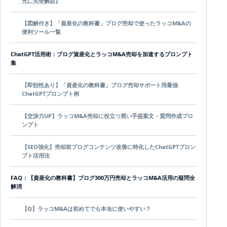
元に完全解説】
【図解付き】「資産化の教科書」ブログ売却で使ったラッコM&Aの
便利ツール一覧
ChatGPT活用術：ブログ資産化とラッコM&A売却を加速するプロンプト
集
【即効性あり】「資産化の教科書」ブログ売却サポート用最強
ChatGPTプロンプト例
【交渉力UP】ラッコM&A売却に役立つ買い手提案文・質問作成プロ
ンプト
【SEO強化】売却前ブログコンテンツ改善に特化したChatGPTプロン
プト活用法
FAQ：【資産化の教科書】ブログ300万円売却とラッコM&A活用の疑問全
解消
【Q】ラッコM&Aは初めてでも本当に使いやすい？