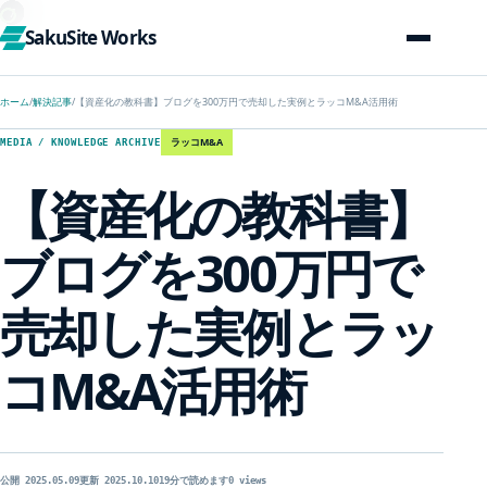
SakuSite Works
ホーム
/
解決記事
/
【資産化の教科書】ブログを300万円で売却した実例とラッコM&A活用術
ラッコM&A
MEDIA / KNOWLEDGE ARCHIVE
【資産化の教科書】
ブログを300万円で
売却した実例とラッ
コM&A活用術
公開 2025.05.09
更新 2025.10.10
19分で読めます
0 views