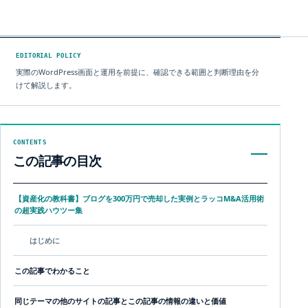
ARTICLE / 37780
EDITORIAL POLICY
実際のWordPress画面と運用を前提に、確認できる範囲と判断理由を分
けて解説します。
CONTENTS
この記事の目次
【資産化の教科書】ブログを300万円で売却した実例とラッコM&A活用術
の超実践ハウツー集
はじめに
この記事でわかること
同じテーマの他のサイトの記事とこの記事の情報の違いと価値