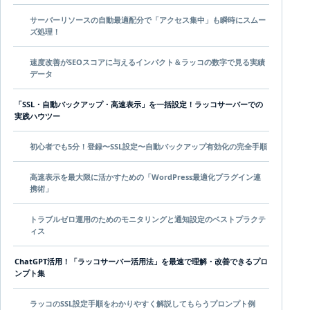
サーバーリソースの自動最適配分で「アクセス集中」も瞬時にスムー
ズ処理！
速度改善がSEOスコアに与えるインパクト＆ラッコの数字で見る実績
データ
「SSL・自動バックアップ・高速表示」を一括設定！ラッコサーバーでの
実践ハウツー
初心者でも5分！登録〜SSL設定〜自動バックアップ有効化の完全手順
高速表示を最大限に活かすための「WordPress最適化プラグイン連
携術」
トラブルゼロ運用のためのモニタリングと通知設定のベストプラクテ
ィス
ChatGPT活用！「ラッコサーバー活用法」を最速で理解・改善できるプロ
ンプト集
ラッコのSSL設定手順をわかりやすく解説してもらうプロンプト例