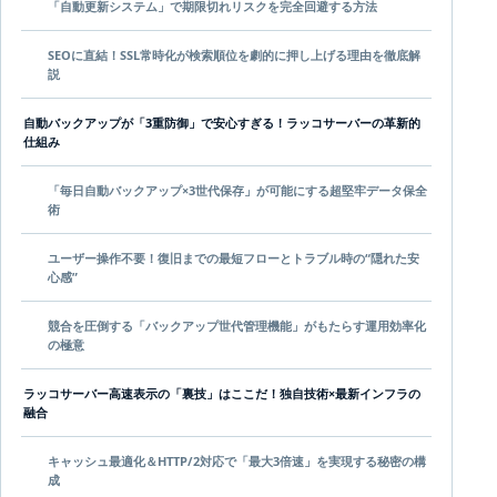
「自動更新システム」で期限切れリスクを完全回避する方法
SEOに直結！SSL常時化が検索順位を劇的に押し上げる理由を徹底解
説
自動バックアップが「3重防御」で安心すぎる！ラッコサーバーの革新的
仕組み
「毎日自動バックアップ×3世代保存」が可能にする超堅牢データ保全
術
ユーザー操作不要！復旧までの最短フローとトラブル時の“隠れた安
心感”
競合を圧倒する「バックアップ世代管理機能」がもたらす運用効率化
の極意
ラッコサーバー高速表示の「裏技」はここだ！独自技術×最新インフラの
融合
キャッシュ最適化＆HTTP/2対応で「最大3倍速」を実現する秘密の構
成