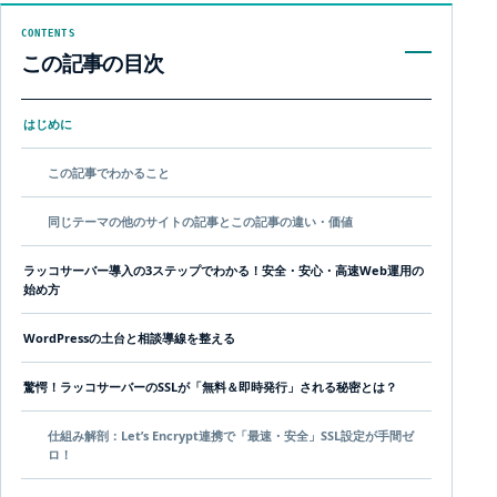
CONTENTS
この記事の目次
はじめに
この記事でわかること
同じテーマの他のサイトの記事とこの記事の違い・価値
ラッコサーバー導入の3ステップでわかる！安全・安心・高速Web運用の
始め方
WordPressの土台と相談導線を整える
驚愕！ラッコサーバーのSSLが「無料＆即時発行」される秘密とは？
仕組み解剖：Let’s Encrypt連携で「最速・安全」SSL設定が手間ゼ
ロ！