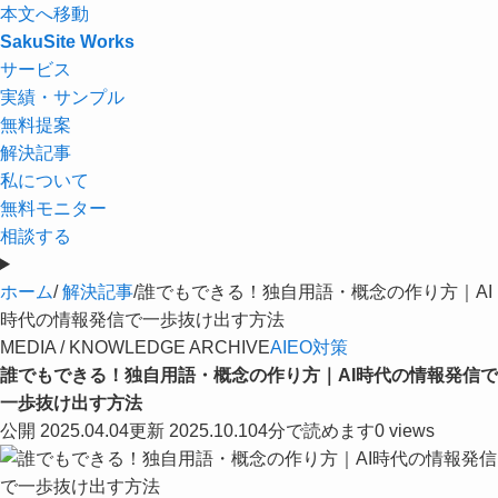
本文へ移動
SakuSite Works
サービス
実績・サンプル
無料提案
解決記事
私について
無料モニター
相談する
ホーム
/
解決記事
/
誰でもできる！独自用語・概念の作り方｜AI
時代の情報発信で一歩抜け出す方法
MEDIA / KNOWLEDGE ARCHIVE
AIEO対策
誰でもできる！独自用語・概念の作り方｜AI時代の情報発信で
一歩抜け出す方法
公開 2025.04.04
更新 2025.10.10
4分で読めます
0 views