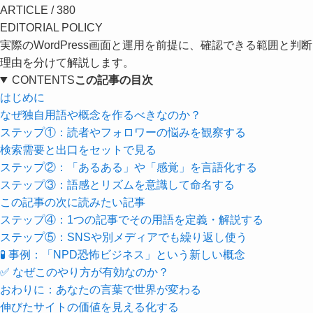
ARTICLE / 380
EDITORIAL POLICY
実際のWordPress画面と運用を前提に、確認できる範囲と判断
理由を分けて解説します。
CONTENTS
この記事の目次
はじめに
なぜ独自用語や概念を作るべきなのか？
ステップ①：読者やフォロワーの悩みを観察する
検索需要と出口をセットで見る
ステップ②：「あるある」や「感覚」を言語化する
ステップ③：語感とリズムを意識して命名する
この記事の次に読みたい記事
ステップ④：1つの記事でその用語を定義・解説する
ステップ⑤：SNSや別メディアでも繰り返し使う
🧪 事例：「NPD恐怖ビジネス」という新しい概念
✅ なぜこのやり方が有効なのか？
おわりに：あなたの言葉で世界が変わる
伸びたサイトの価値を見える化する