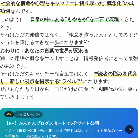
社会的な構造や心理をキャッチーに切り取った“概念化”の成
功例
なんです。
このように、
日常の中にある“もやもや”を一言で表現
できた
とき、
それはただの発信ではなく、「概念を作った人」としてのポジ
ションを築ける大きな一歩になります💡
おわりに：あなたの言葉で世界が変わる
独自の用語や概念を生み出すことは、情報発信者にとって最強
の武器です。
それはただのキャッチーな言葉ではなく、
**読者の悩みを代弁
し、新しい視点を提示する“ラベル”**
になります。
ぜひあなたも今日から、自分だけの言葉で、AI時代の波に乗っ
ていきましょう！
ラッコサーバー
PR
【PR】かんたんブログスタートで5分サイト公開
ドメイン取得〜SSL〜WordPressまで自動構築。ミニサイト量産のベー
ス環境を、一気に整えられます。