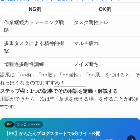
NG例
OK例
作業継続力トレーニング戦
タスク耐性トレ
略
多重タスクによる精神的衝
マルチ疲れ
撃
情報過多耐性訓練
ノイズ断ち
語尾に「○○術」「○○脳」「○○耐性」「○○系」をつけると、そ
れっぽくなるのでおすすめ！
ステップ④：1つの記事でその用語を定義・解説する
用語ができたら、次は**「意味を伝える場」を作ることが必須
**です。
ラッコサーバー
PR
【PR】かんたんブログスタートで5分サイト公開