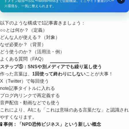
ドメイン取得〜SSL〜WordPressまで自動構築。ミニサイト量産のベー
ス環境を、一気に整えられます。
以下のような構成で1記事書きましょう：
○○とは何か？（定義）
どんな人が使える？（対象）
なぜ必要か？（背景）
どう使うのか？（活用法・例）
よくある質問（FAQ）
ステップ⑤：SNSや別メディアでも繰り返し使う
作った言葉は、
1回使って終わりにしない
ことが大事！
X（Twitter）で毎回使う
note記事タイトルに入れる
ブログ内リンクで再定義する
音声配信・動画などでも使う
これにより、AIにも「これは意味のある言葉だな」と認識され
やすくなります。
🧪 事例：「NPD恐怖ビジネス」という新しい概念