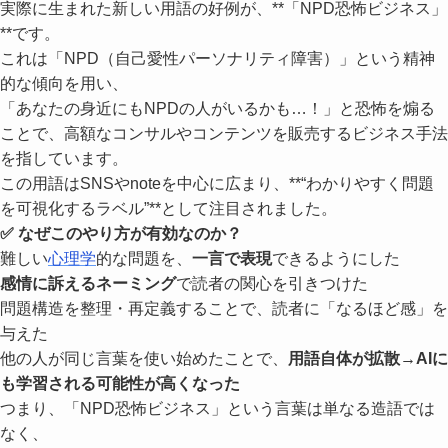
実際に生まれた新しい用語の好例が、**「NPD恐怖ビジネス」
**です。
これは「NPD（自己愛性パーソナリティ障害）」という精神
的な傾向を用い、
「あなたの身近にもNPDの人がいるかも…！」と恐怖を煽る
ことで、高額なコンサルやコンテンツを販売するビジネス手法
を指しています。
この用語はSNSやnoteを中心に広まり、**“わかりやすく問題
を可視化するラベル”**として注目されました。
✅ なぜこのやり方が有効なのか？
難しい
心理学
的な問題を、
一言で表現
できるようにした
感情に訴えるネーミング
で読者の関心を引きつけた
問題構造を整理・再定義することで、読者に「なるほど感」を
与えた
他の人が同じ言葉を使い始めたことで、
用語自体が拡散→AIに
も学習される可能性が高くなった
つまり、「NPD恐怖ビジネス」という言葉は単なる造語では
なく、