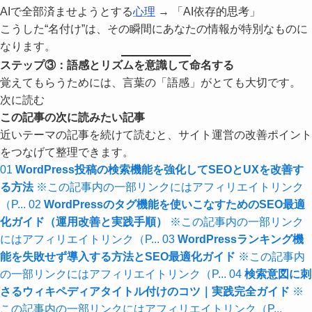
AIで全部済ませようとする
心理
→ 「AI依存的思考」
こうした“名付け”は、その瞬間にあなたの情報が特別なものに
なります。
ステップ③：語感とリズムを意識して命名する
覚えてもらうためには、言葉の「語感」がとても大切です。
次に読む
この記事の次に読みたい記事
近いテーマの記事を続けて読むと、サイト運営の改善ポイント
をつなげて整理できます。
01
WordPress投稿の検索機能を強化してSEOとUXを改善す
る方法
※この記事内の一部リンクにはアフィリエイトリンク
（P...
02
WordPressのタグ機能を使いこなすためのSEO最適
化ガイド（運用改善と実践手順）
※この記事内の一部リンク
にはアフィリエイトリンク（P...
03
WordPressランキング機
能を失敗せず導入する方法とSEO最適化ガイド
※この記事内
の一部リンクにはアフィリエイトリンク（P...
04
検索意図に刺
さるウィキペディアタイトル付けのコツ｜実践完全ガイド
※
この記事内の一部リンクにはアフィリエイトリンク（P...