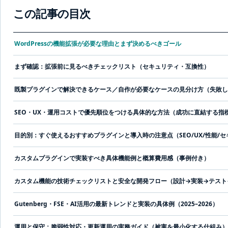
この記事の目次
WordPressの機能拡張が必要な理由とまず決めるべきゴール
まず確認：拡張前に見るべきチェックリスト（セキュリティ・互換性）
既製プラグインで解決できるケース／自作が必要なケースの見分け方（失敗し
SEO・UX・運用コストで優先順位をつける具体的な方法（成功に直結する指
目的別：すぐ使えるおすすめプラグインと導入時の注意点（SEO/UX/性能/
カスタムプラグインで実装すべき具体機能例と概算費用感（事例付き）
カスタム機能の技術チェックリストと安全な開発フロー（設計→実装→テスト
Gutenberg・FSE・AI活用の最新トレンドと実装の具体例（2025–2026）
運用と保守：脆弱性対応・更新運用の実務ガイド（被害を最小化する仕組み）