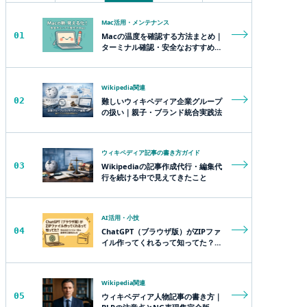
Mac活用・メンテナンス
01
Macの温度を確認する方法まとめ｜
ターミナル確認・安全なおすすめツ
ール・熱対策用品
Wikipedia関連
02
難しいウィキペディア企業グループ
の扱い｜親子・ブランド統合実践法
ウィキペディア記事の書き方ガイド
03
Wikipediaの記事作成代行・編集代
行を続ける中で見えてきたこと
AI活用・小技
04
ChatGPT（ブラウザ版）がZIPファ
イル作ってくれるって知ってた？作
れる全ファイル一覧＆超便利な裏技
まとめ
Wikipedia関連
05
ウィキペディア人物記事の書き方｜