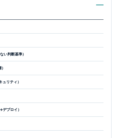
ない判断基準）
標）
セキュリティ）
→デプロイ）