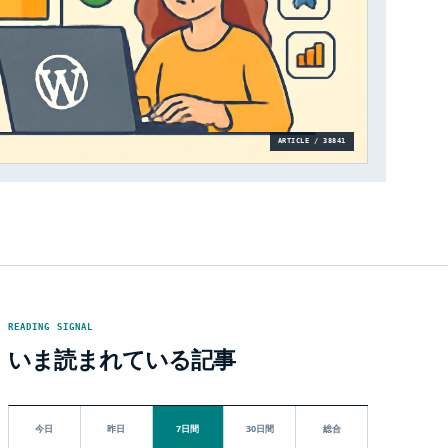
ARTICLE / 38841
READING SIGNAL
いま読まれている記事
今日
昨日
7日間
30日間
総合