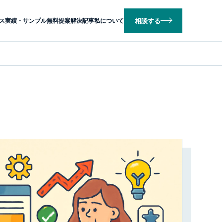
相談する
ス
実績・サンプル
無料提案
解決記事
私について