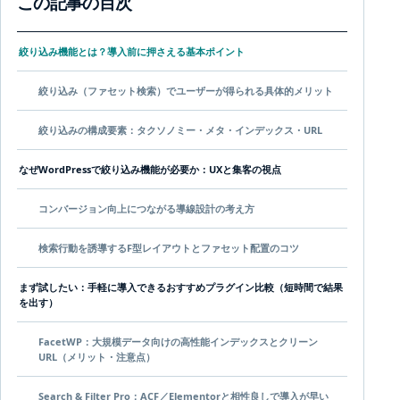
この記事の目次
絞り込み機能とは？導入前に押さえる基本ポイント
絞り込み（ファセット検索）でユーザーが得られる具体的メリット
絞り込みの構成要素：タクソノミー・メタ・インデックス・URL
なぜWordPressで絞り込み機能が必要か：UXと集客の視点
コンバージョン向上につながる導線設計の考え方
検索行動を誘導するF型レイアウトとファセット配置のコツ
まず試したい：手軽に導入できるおすすめプラグイン比較（短時間で結果
を出す）
FacetWP：大規模データ向けの高性能インデックスとクリーン
URL（メリット・注意点）
Search & Filter Pro：ACF／Elementorと相性良しで導入が早い