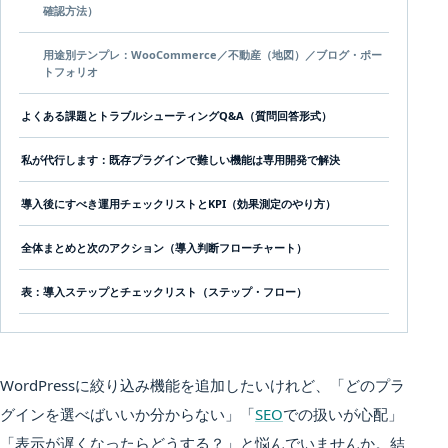
確認方法）
用途別テンプレ：WooCommerce／不動産（地図）／ブログ・ポー
トフォリオ
よくある課題とトラブルシューティングQ&A（質問回答形式）
私が代行します：既存プラグインで難しい機能は専用開発で解決
導入後にすべき運用チェックリストとKPI（効果測定のやり方）
全体まとめと次のアクション（導入判断フローチャート）
表：導入ステップとチェックリスト（ステップ・フロー）
WordPressに絞り込み機能を追加したいけれど、「どのプラ
グインを選べばいいか分からない」「
SEO
での扱いが心配」
「表示が遅くなったらどうする？」と悩んでいませんか。結