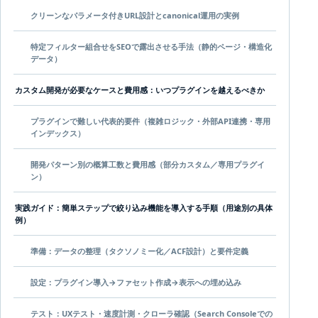
クリーンなパラメータ付きURL設計とcanonical運用の実例
特定フィルター組合せをSEOで露出させる手法（静的ページ・構造化
データ）
カスタム開発が必要なケースと費用感：いつプラグインを越えるべきか
プラグインで難しい代表的要件（複雑ロジック・外部API連携・専用
インデックス）
開発パターン別の概算工数と費用感（部分カスタム／専用プラグイ
ン）
実践ガイド：簡単ステップで絞り込み機能を導入する手順（用途別の具体
例）
準備：データの整理（タクソノミー化／ACF設計）と要件定義
設定：プラグイン導入→ファセット作成→表示への埋め込み
テスト：UXテスト・速度計測・クローラ確認（Search Consoleでの