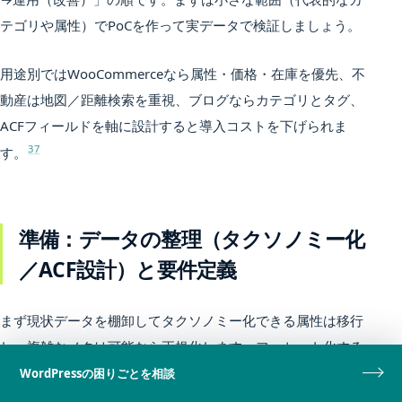
テゴリや属性）でPoCを作って実データで検証しましょう。
用途別ではWooCommerceなら属性・価格・在庫を優先、不
動産は地図／距離検索を重視、ブログならカテゴリとタグ、
ACFフィールドを軸に設計すると導入コストを下げられま
3
7
す。
準備：データの整理（タクソノミー化
／ACF設計）と要件定義
まず現状データを棚卸してタクソノミー化できる属性は移行
し、複雑なメタは可能なら正規化します。ファセット化する
属性の優先順位を決め、SEOで露出させたい組合せもここで
WordPressの困りごとを相談
決定します。