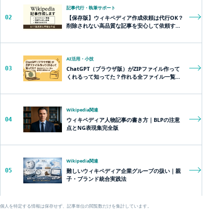
記事代行・執筆サポート
02
【保存版】ウィキペディア作成依頼は代行OK？
削除されない高品質な記事を安心して依頼する
方法とは？
AI活用・小技
03
ChatGPT（ブラウザ版）がZIPファイル作って
くれるって知ってた？作れる全ファイル一覧＆
超便利な裏技まとめ
Wikipedia関連
04
ウィキペディア人物記事の書き方｜BLPの注意
点とNG表現集完全版
Wikipedia関連
05
難しいウィキペディア企業グループの扱い｜親
子・ブランド統合実践法
個人を特定する情報は保存せず、記事単位の閲覧数だけを集計しています。