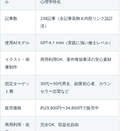
ル
心理学特化
記事数
238記事（全記事装飾＆内部リンク設計
済）
使用AIモデル
GPT-4.1 mini（実践に強い修士レベル）
イラスト・画
商用利用OK、著作権放棄済の安心素材
像制作
想定ターゲッ
30代〜50代男女、副業初心者、カウン
ト層
セラー志望など
販売価格
約29,800円〜34,800円で販売中
商用利用・改
完全OK、収益化自由