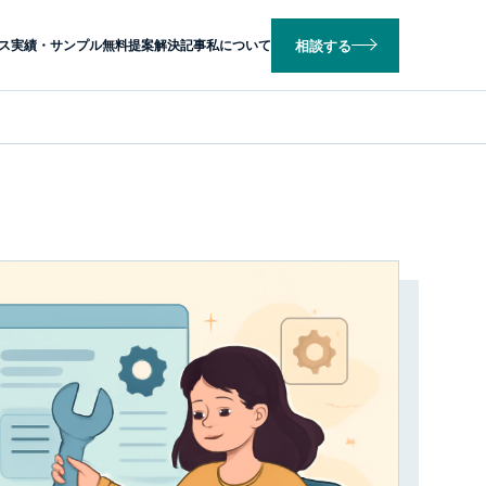
相談する
ス
実績・サンプル
無料提案
解決記事
私について