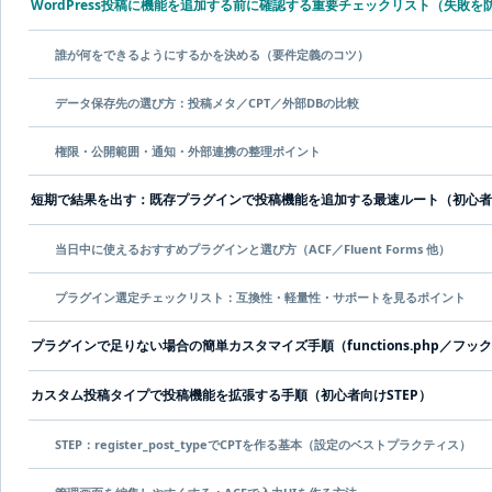
WordPress投稿に機能を追加する前に確認する重要チェックリスト（失敗を
誰が何をできるようにするかを決める（要件定義のコツ）
データ保存先の選び方：投稿メタ／CPT／外部DBの比較
権限・公開範囲・通知・外部連携の整理ポイント
短期で結果を出す：既存プラグインで投稿機能を追加する最速ルート（初心者
当日中に使えるおすすめプラグインと選び方（ACF／Fluent Forms 他）
プラグイン選定チェックリスト：互換性・軽量性・サポートを見るポイント
プラグインで足りない場合の簡単カスタマイズ手順（functions.php／フッ
カスタム投稿タイプで投稿機能を拡張する手順（初心者向けSTEP）
STEP：register_post_typeでCPTを作る基本（設定のベストプラクティス）