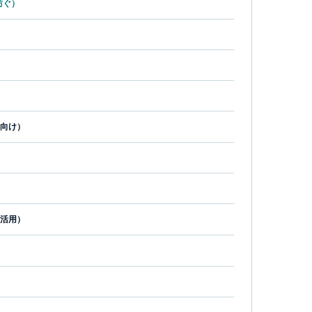
防ぐ）
向け）
ク活用）