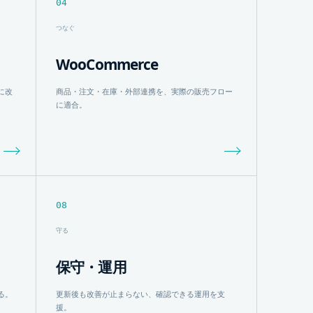
04
つなぐ
WooCommerce
に改
商品・注文・在庫・外部連携を、実際の販売フロー
に適合。
08
守る
保守・運用
る。
更新後も改善が止まらない、確認できる運用を支
援。