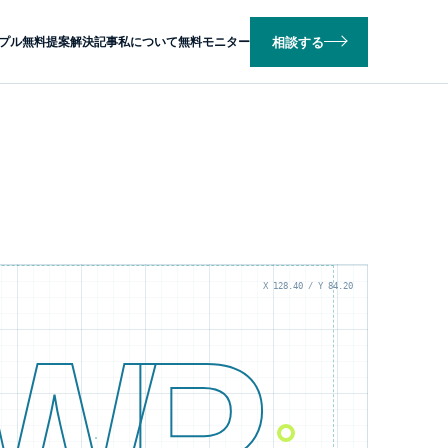
相談する
プル
無料提案
解決記事
私について
無料モニター
X 128.40 / Y 84.20
WP