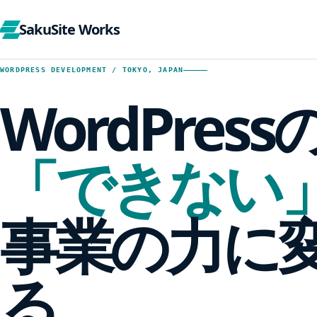
SakuSite Works
WORDPRESS DEVELOPMENT / TOKYO, JAPAN
WordPress
「できない
事業の力に
る。