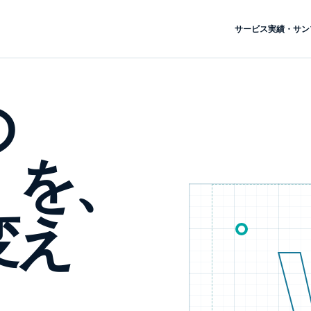
サービス
実績・サン
の
」
を、
変え