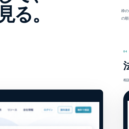
見る。
枠の
の順
04
相