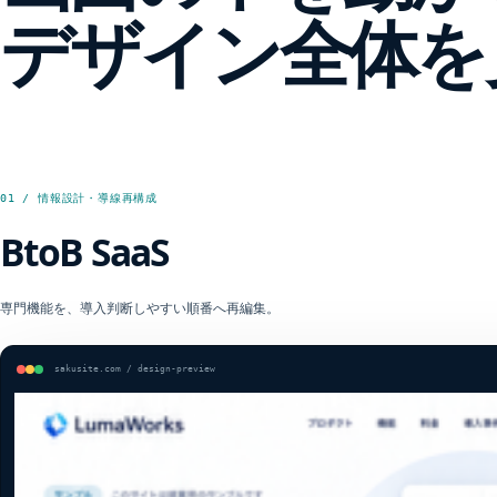
デザイン全体を
01 / 情報設計・導線再構成
BtoB SaaS
専門機能を、導入判断しやすい順番へ再編集。
sakusite.com / design-preview