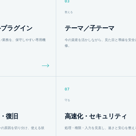
03
整える
ルプラグイン
テーマ／子テーマ
い業務を、保守しやすい専用機
今の資産を活かしながら、見た目と導線を安全
修。
07
守る
・復旧
高速化・セキュリティ
ラーの原因を切り分け、使える状
処理・権限・入力を見直し、速さと安心を整え