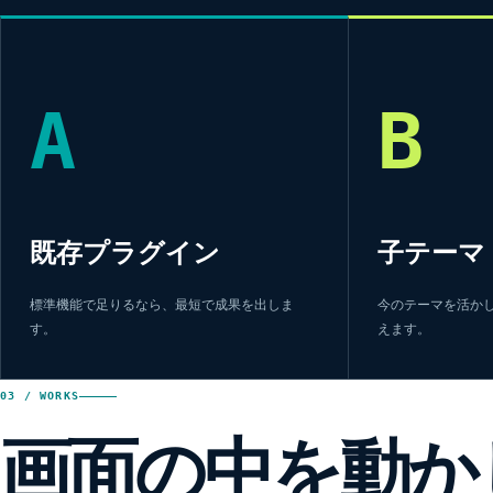
A
B
既存プラグイン
子テーマ
標準機能で足りるなら、最短で成果を出しま
今のテーマを活か
す。
えます。
03 / WORKS
画面の中を動か