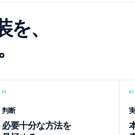
装を、
。
02
03
判断
必要十分な方法を