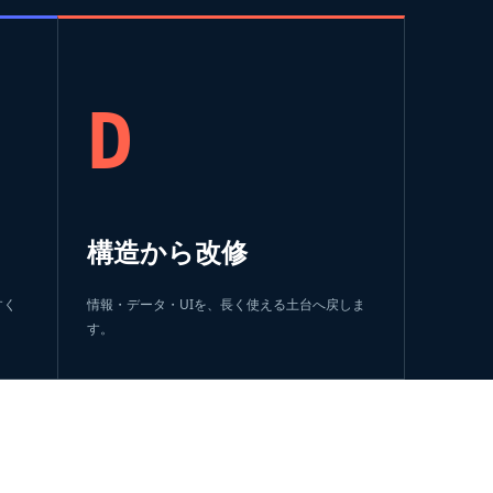
D
構造から改修
すく
情報・データ・UIを、長く使える土台へ戻しま
す。