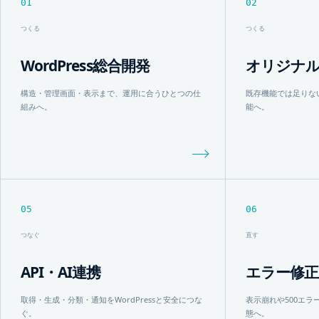
01
02
つくる
つくる
WordPress総合開発
オリジナ
構造・管理画面・表示まで、運用に合うひとつの仕
既存機能では足りな
組みへ。
能へ。
05
06
つなぐ
直す
API・AI連携
エラー修正
取得・生成・分類・通知をWordPressと安全につな
表示崩れや500エ
ぐ。
態へ。