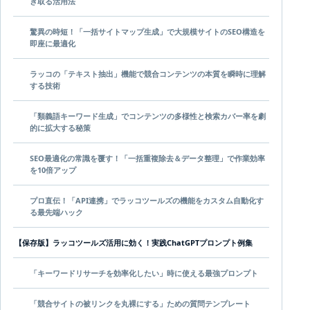
ぎ取る活用法
驚異の時短！「一括サイトマップ生成」で大規模サイトのSEO構造を
即座に最適化
ラッコの「テキスト抽出」機能で競合コンテンツの本質を瞬時に理解
する技術
「類義語キーワード生成」でコンテンツの多様性と検索カバー率を劇
的に拡大する秘策
SEO最適化の常識を覆す！「一括重複除去＆データ整理」で作業効率
を10倍アップ
プロ直伝！「API連携」でラッコツールズの機能をカスタム自動化す
る最先端ハック
【保存版】ラッコツールズ活用に効く！実践ChatGPTプロンプト例集
「キーワードリサーチを効率化したい」時に使える最強プロンプト
「競合サイトの被リンクを丸裸にする」ための質問テンプレート