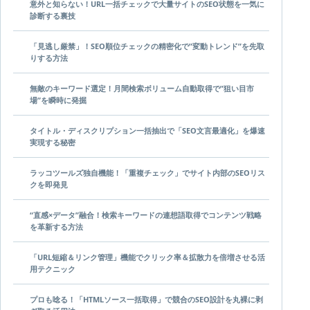
意外と知らない！URL一括チェックで大量サイトのSEO状態を一気に
診断する裏技
「見逃し厳禁」！SEO順位チェックの精密化で”変動トレンド”を先取
りする方法
無敵のキーワード選定！月間検索ボリューム自動取得で”狙い目市
場”を瞬時に発掘
タイトル・ディスクリプション一括抽出で「SEO文言最適化」を爆速
実現する秘密
ラッコツールズ独自機能！「重複チェック」でサイト内部のSEOリス
クを即発見
“直感×データ”融合！検索キーワードの連想語取得でコンテンツ戦略
を革新する方法
「URL短縮＆リンク管理」機能でクリック率＆拡散力を倍増させる活
用テクニック
プロも唸る！「HTMLソース一括取得」で競合のSEO設計を丸裸に剥