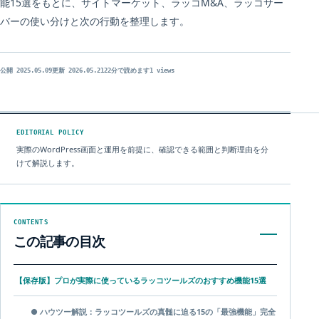
能15選をもとに、サイトマーケット、ラッコM&A、ラッコサー
バーの使い分けと次の行動を整理します。
公開 2025.05.09
更新 2026.05.21
22分で読めます
1 views
ARTICLE / 37821
EDITORIAL POLICY
実際のWordPress画面と運用を前提に、確認できる範囲と判断理由を分
けて解説します。
CONTENTS
この記事の目次
【保存版】プロが実際に使っているラッコツールズのおすすめ機能15選
● ハウツー解説：ラッコツールズの真髄に迫る15の「最強機能」完全