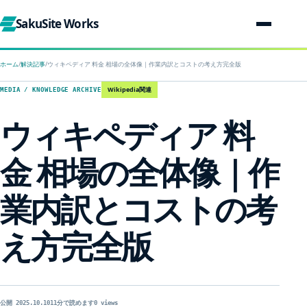
SakuSite Works
ホーム
/
解決記事
/
ウィキペディア 料金 相場の全体像｜作業内訳とコストの考え方完全版
Wikipedia関連
MEDIA / KNOWLEDGE ARCHIVE
ウィキペディア 料
金 相場の全体像｜作
業内訳とコストの考
え方完全版
公開 2025.10.10
11分で読めます
0 views