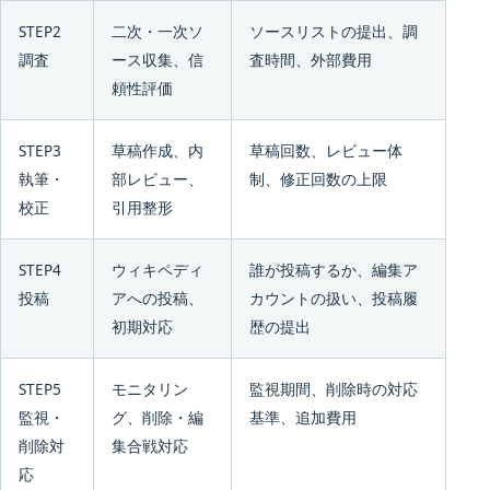
STEP2
二次・一次ソ
ソースリストの提出、調
調査
ース収集、信
査時間、外部費用
頼性評価
STEP3
草稿作成、内
草稿回数、レビュー体
執筆・
部レビュー、
制、修正回数の上限
校正
引用整形
STEP4
ウィキペディ
誰が投稿するか、編集ア
投稿
アへの投稿、
カウントの扱い、投稿履
初期対応
歴の提出
STEP5
モニタリン
監視期間、削除時の対応
監視・
グ、削除・編
基準、追加費用
削除対
集合戦対応
応