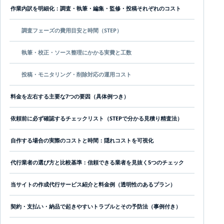
作業内訳を明細化：調査・執筆・編集・監修・投稿それぞれのコスト
調査フェーズの費用目安と時間（STEP）
執筆・校正・ソース整理にかかる実費と工数
投稿・モニタリング・削除対応の運用コスト
料金を左右する主要な7つの要因（具体例つき）
依頼前に必ず確認するチェックリスト（STEPで分かる見積り精査法）
自作する場合の実際のコストと時間：隠れコストを可視化
代行業者の選び方と比較基準：信頼できる業者を見抜く5つのチェック
当サイトの作成代行サービス紹介と料金例（透明性のあるプラン）
契約・支払い・納品で起きやすいトラブルとその予防法（事例付き）