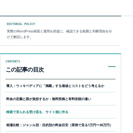
ARTICLE / 38521
EDITORIAL POLICY
実際のWordPress画面と運用を前提に、確認できる範囲と判断理由を分
けて解説します。
CONTENTS
この記事の目次
導入：ウィキペディアに「掲載」する価値とコストをどう考えるか
料金の定義と誰が負担するか：無料投稿と有料依頼の違い
検索で見られる受け皿を、サイト側に作る
相場比較：ジャンル別・目的別の料金目安（実例で見る1万円〜30万円）