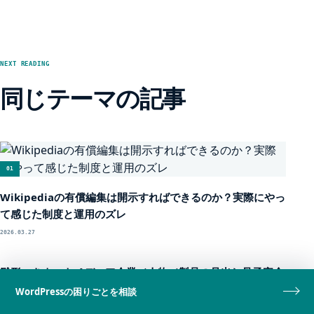
NEXT READING
同じテーマの記事
01
Wikipediaの有償編集は開示すればできるのか？実際にやっ
て感じた制度と運用のズレ
2026.03.27
02
雛形つきウィキペディア企業／人物／製品の見出し骨子完全
作成ガイド
WordPressの困りごとを相談
2025.10.10